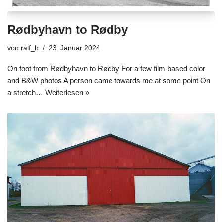
Rødbyhavn to Rødby
von
ralf_h
23. Januar 2024
On foot from Rødbyhavn to Rødby For a few film-based color
and B&W photos A person came towards me at some point On
a stretch…
Weiterlesen »