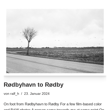
Rødbyhavn to Rødby
von
ralf_h
23. Januar 2024
On foot from Rødbyhavn to Rødby For a few film-based color
and B&W photos A person came towards me at some point On