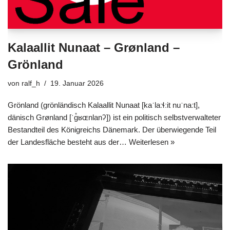
Kalaallit Nunaat – Grønland –
Grönland
von
ralf_h
19. Januar 2026
Grönland (grönländisch Kalaallit Nunaat [kaˈlaːɬːit nuˈnaːt],
dänisch Grønland [ˈɡ̊ʁɶnlanʔ]) ist ein politisch selbstverwalteter
Bestandteil des Königreichs Dänemark. Der überwiegende Teil
der Landesfläche besteht aus der…
Weiterlesen »