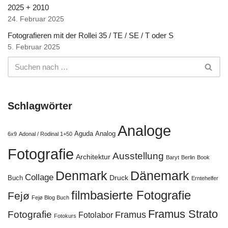
2025 + 2010
24. Februar 2025
Fotografieren mit der Rollei 35 / TE / SE / T oder S
5. Februar 2025
Schlagwörter
Analoge
Aguda
Analog
6x9
Adonal / Rodinal 1+50
Fotografie
Ausstellung
Architektur
Baryt
Berlin
Book
Denmark
Dänemark
Collage
Druck
Buch
Erntehelfer
filmbasierte Fotografie
Fejø
Fejø Blog Buch
Framus Strato
Fotografie
Framus
Fotolabor
Fotokurs