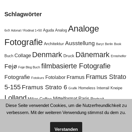
Schlagwörter
Analoge
Aguda
Analog
6x9
Adonal / Rodinal 1+50
Fotografie
Ausstellung
Architektur
Baryt
Berlin
Book
Denmark
Dänemark
Collage
Druck
Buch
Erntehelfer
filmbasierte Fotografie
Fejø
Fejø Blog Buch
Framus Strato
Fotografie
Framus
Fotolabor
Fotokurs
5-155
Framus Strato 6
Homeless
Interrail
Kneipe
Grafik
Lolland
Mittelformat
Paris
Milias Coffee
Portrait
Diese Seite verwendet Cookies, um die Nutzerfreundlichkeit zu
Restaurierung
Rødbyhavn
Rollei 35TE
Potentiometer
verbessern. Mit der weiteren Verwendung stimmst du dem zu.
Street
Straße
Schleifen
Stadt
Travel
Swimmingpool
Wuppertal
Verstanden