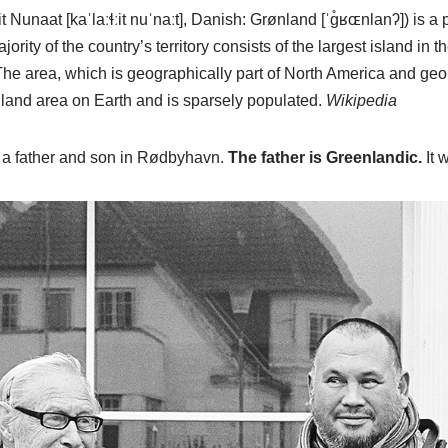
Nunaat [kaˈlaːɬːit nuˈnaːt], Danish: Grønland [ˈɡ̊ʁɶnlanʔ]) is a po
ty of the country’s territory consists of the largest island in th
he area, which is geographically part of North America and geolog
 land area on Earth and is sparsely populated.
Wikipedia
 a father and son in Rødbyhavn.
The father is Greenlandic.
It 