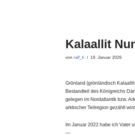
Zum
Inhalt
springen
Kalaallit N
von
ralf_h
19. Januar 2026
Grönland (grönländisch Kalaallit N
Bestandteil des Königreichs Dän
gelegen im Nordatlantik bzw. Ar
arktischer Teilregion gezählt wir
Im Januar 2022 habe ich Vater u
—