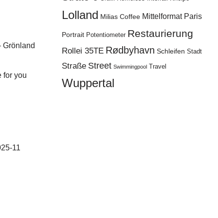
Lolland
Mittelformat
Paris
Milias Coffee
Restaurierung
Portrait
Potentiometer
– Grönland
Rødbyhavn
Rollei 35TE
Schleifen
Stadt
Street
Straße
Travel
Swimmingpool
e for you
Wuppertal
025-11