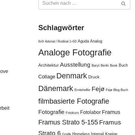
Schlagwörter
Aguda
Analog
6x9
Adonal / Rodinal 1+50
Analoge Fotografie
Ausstellung
Architektur
Buch
Baryt
Berlin
Book
Love
Denmark
Collage
Druck
Dänemark
Fejø
Erntehelfer
Fejø Blog Buch
filmbasierte Fotografie
rbeit
Fotografie
Framus
Fotolabor
Fotokurs
Framus Strato 5-155
Framus
Strato 6
Homeless
Interrail
Kneipe
Grafik