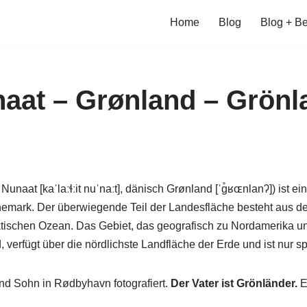
Home
Blog
Blog + Be
unaat – Grønland – Grönl
unaat [kaˈlaːɬːit nuˈnaːt], dänisch Grønland [ˈɡ̊ʁɶnlanʔ]) ist ein
emark. Der überwiegende Teil der Landesfläche besteht aus der
ktischen Ozean. Das Gebiet, das geografisch zu Nordamerika u
d, verfügt über die nördlichste Landfläche der Erde und ist nur sp
nd Sohn in Rødbyhavn fotografiert.
Der Vater ist Grönländer.
E